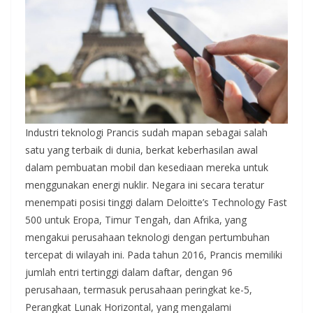
Industri teknologi Prancis sudah mapan sebagai salah
satu yang terbaik di dunia, berkat keberhasilan awal
dalam pembuatan mobil dan kesediaan mereka untuk
menggunakan energi nuklir. Negara ini secara teratur
menempati posisi tinggi dalam Deloitte’s Technology Fast
500 untuk Eropa, Timur Tengah, dan Afrika, yang
mengakui perusahaan teknologi dengan pertumbuhan
tercepat di wilayah ini. Pada tahun 2016, Prancis memiliki
jumlah entri tertinggi dalam daftar, dengan 96
perusahaan, termasuk perusahaan peringkat ke-5,
Perangkat Lunak Horizontal, yang mengalami