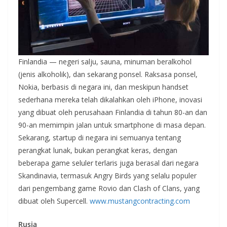
Finlandia — negeri salju, sauna, minuman beralkohol
(jenis alkoholik), dan sekarang ponsel. Raksasa ponsel,
Nokia, berbasis di negara ini, dan meskipun handset
sederhana mereka telah dikalahkan oleh iPhone, inovasi
yang dibuat oleh perusahaan Finlandia di tahun 80-an dan
90-an memimpin jalan untuk smartphone di masa depan.
Sekarang, startup di negara ini semuanya tentang
perangkat lunak, bukan perangkat keras, dengan
beberapa game seluler terlaris juga berasal dari negara
Skandinavia, termasuk Angry Birds yang selalu populer
dari pengembang game Rovio dan Clash of Clans, yang
dibuat oleh Supercell.
www.mustangcontracting.com
Rusia