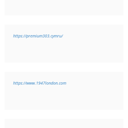
https://premium303.cymru/
https://www.1947london.com