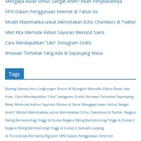
Mengapa Awan Venus Sangat Aneh? Inilah Penjelasannya
VPN Dalam Penggunaan Internet di Tahun Ini
Model Matematika untuk Memetakan Echo Chambers di Twitter
Mari Kita Memulai Kebun Sayuran Menurut Sains
Cara Mendapatkan “Like” Instagram Gratis
Ilmuwan Terhebat Yang Ada di Sepanjang Masa
Tags
Bidang Utama Ilmu Lingkungan
Boson W Mungkin Memiliki Ekstra Besar dan
Kuat.
Cara Mendapatkan “Like” Instagram Gratis
Ilmuwan Terhebat Sepanjang
Masa
Memulai Kebun Sayuran Menurut Sains
Mengapa Awan Venus Sangat
Aneh?
Model Matematika untuk Memetakan Echo Chambers di Twitter
Negara
Paling Berteknologi Tinggi di Dunia
Negara Paling Berteknologi Tinggi di Dunia 2
Negara Paling Berteknologi Tinggi di Dunia 3
Sebuah Lubang
di Triceratops Bernama Big John
VPN Dalam Penggunaan Internet