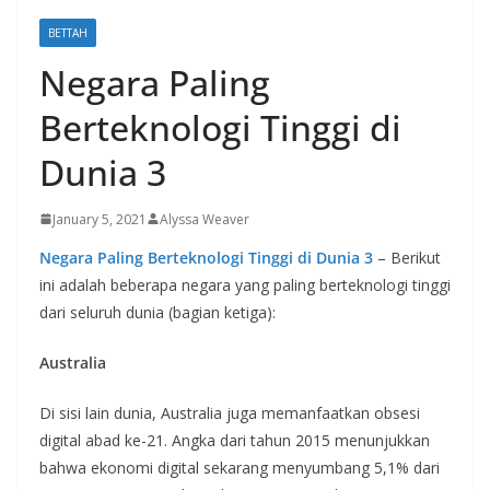
BETTAH
Negara Paling
Berteknologi Tinggi di
Dunia 3
January 5, 2021
Alyssa Weaver
Negara Paling Berteknologi Tinggi di Dunia 3
– Berikut
ini adalah beberapa negara yang paling berteknologi tinggi
dari seluruh dunia (bagian ketiga):
Australia
Di sisi lain dunia, Australia juga memanfaatkan obsesi
digital abad ke-21. Angka dari tahun 2015 menunjukkan
bahwa ekonomi digital sekarang menyumbang 5,1% dari