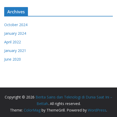
Archives
October 2024
January 2024
April 2022
January 2021
June 2020
Copyright © 2026
Berita Sains dan Teknologi di Dunia Saat Ini –
Bettah
. All rights reserved.
Theme:
ColorMag
by ThemeGrill. Powered by
WordPress
.