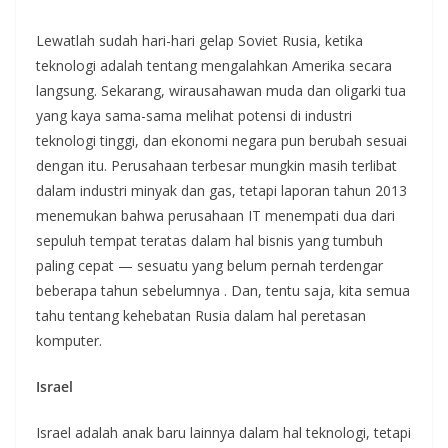
Lewatlah sudah hari-hari gelap Soviet Rusia, ketika
teknologi adalah tentang mengalahkan Amerika secara
langsung. Sekarang, wirausahawan muda dan oligarki tua
yang kaya sama-sama melihat potensi di industri
teknologi tinggi, dan ekonomi negara pun berubah sesuai
dengan itu. Perusahaan terbesar mungkin masih terlibat
dalam industri minyak dan gas, tetapi laporan tahun 2013
menemukan bahwa perusahaan IT menempati dua dari
sepuluh tempat teratas dalam hal bisnis yang tumbuh
paling cepat — sesuatu yang belum pernah terdengar
beberapa tahun sebelumnya . Dan, tentu saja, kita semua
tahu tentang kehebatan Rusia dalam hal peretasan
komputer.
Israel
Israel adalah anak baru lainnya dalam hal teknologi, tetapi