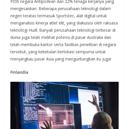
PDB negara Antipodean dan 22% tenaga kerjanya yang
mengesankan. Beberapa perusahaan teknologi dalam
negeri teratas termasuk Sportstec, alat digital untuk
menganalisis kinerja atlet elit, yang diakuisisi oleh raksasa
teknologi Hudl. Banyak perusahaan teknologi terbesar di
dunia juga telah melihat potensi di pasar Australia dan
telah membuka kantor serta fasilitas penelitian di negara
tersebut, yang kebetulan berlokasi sempurna untuk
menjangkau pasar Asia yang menguntungkan itu juga!
Finlandia