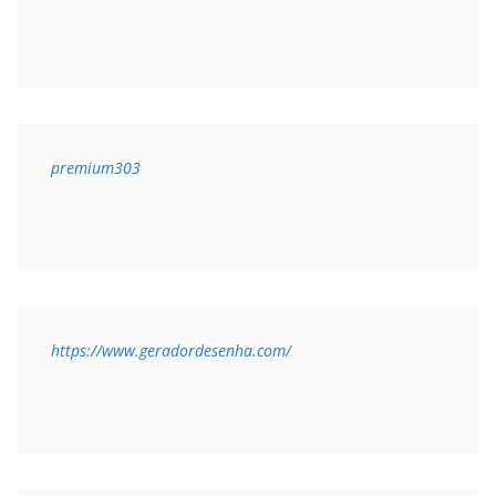
premium303
https://www.geradordesenha.com/