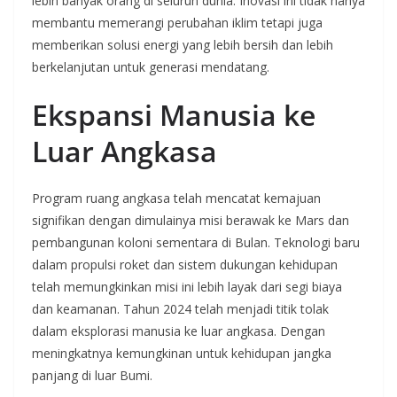
lebih banyak orang di seluruh dunia. Inovasi ini tidak hanya
membantu memerangi perubahan iklim tetapi juga
memberikan solusi energi yang lebih bersih dan lebih
berkelanjutan untuk generasi mendatang.
Ekspansi Manusia ke
Luar Angkasa
Program ruang angkasa telah mencatat kemajuan
signifikan dengan dimulainya misi berawak ke Mars dan
pembangunan koloni sementara di Bulan. Teknologi baru
dalam propulsi roket dan sistem dukungan kehidupan
telah memungkinkan misi ini lebih layak dari segi biaya
dan keamanan. Tahun 2024 telah menjadi titik tolak
dalam eksplorasi manusia ke luar angkasa. Dengan
meningkatnya kemungkinan untuk kehidupan jangka
panjang di luar Bumi.