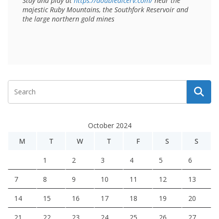
Stay and play at 
https://doubledicerv.com/
 near the 
majestic Ruby Mountains, the Southfork Reservoir and 
the large northern gold mines
October 2024
M
T
W
T
F
S
S
1
2
3
4
5
6
7
8
9
10
11
12
13
14
15
16
17
18
19
20
21
22
23
24
25
26
27