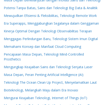
Masa Depan Berkelanjutan dengan Inovasi Sains dan Teknologi
Potensi Tanpa Batas, Sains dan Teknologi Big Data & Analitik
Mewujudkan Efisiensi & Fleksibilitas, Teknologi Remote Work
Era Superapps, Menggabungkan Segalanya dalam Genggaman
Kinerja Optimal Dengan Teknologi Observabilitas Terapan
Menggagas Perlindungan Baru, Teknologi Sistem Imun Digital
Memahami Konsep dan Manfaat Cloud Computing
Pencapaian Masa Depan, Teknologi Mind-Controlled
Prosthetics
Mengungkap Keajaiban Sains dan Teknologi Senjata Laser
Masa Depan, Peran Penting Artificial Intelligence (AI)
Teknologi The Ocean Clean Up Project, Menyelamatkan Laut
Bioteknologi, Melangkah Maju dalam Era Inovasi
Mengurai Keajaiban Teknologi, Internet of Things (IoT)