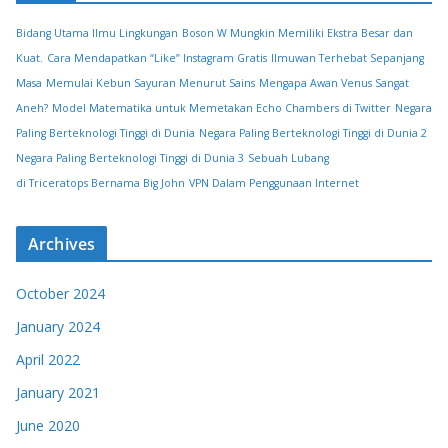
Bidang Utama Ilmu Lingkungan
Boson W Mungkin Memiliki Ekstra Besar dan
Kuat.
Cara Mendapatkan “Like” Instagram Gratis
Ilmuwan Terhebat Sepanjang
Masa
Memulai Kebun Sayuran Menurut Sains
Mengapa Awan Venus Sangat
Aneh?
Model Matematika untuk Memetakan Echo Chambers di Twitter
Negara
Paling Berteknologi Tinggi di Dunia
Negara Paling Berteknologi Tinggi di Dunia 2
Negara Paling Berteknologi Tinggi di Dunia 3
Sebuah Lubang
di Triceratops Bernama Big John
VPN Dalam Penggunaan Internet
Archives
October 2024
January 2024
April 2022
January 2021
June 2020