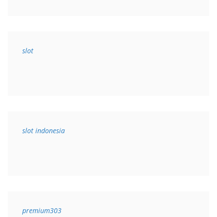
slot
slot indonesia
premium303