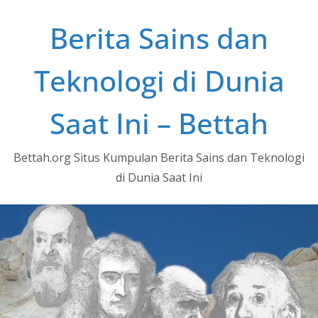
Skip
Berita Sains dan
to
content
Teknologi di Dunia
Saat Ini – Bettah
Bettah.org Situs Kumpulan Berita Sains dan Teknologi
di Dunia Saat Ini