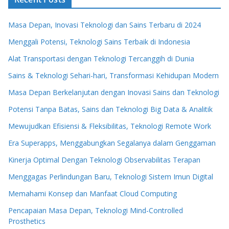
Masa Depan, Inovasi Teknologi dan Sains Terbaru di 2024
Menggali Potensi, Teknologi Sains Terbaik di Indonesia
Alat Transportasi dengan Teknologi Tercanggih di Dunia
Sains & Teknologi Sehari-hari, Transformasi Kehidupan Modern
Masa Depan Berkelanjutan dengan Inovasi Sains dan Teknologi
Potensi Tanpa Batas, Sains dan Teknologi Big Data & Analitik
Mewujudkan Efisiensi & Fleksibilitas, Teknologi Remote Work
Era Superapps, Menggabungkan Segalanya dalam Genggaman
Kinerja Optimal Dengan Teknologi Observabilitas Terapan
Menggagas Perlindungan Baru, Teknologi Sistem Imun Digital
Memahami Konsep dan Manfaat Cloud Computing
Pencapaian Masa Depan, Teknologi Mind-Controlled
Prosthetics