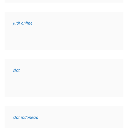
judi online
slot
slot indonesia