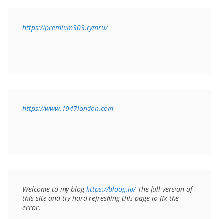
https://premium303.cymru/
https://www.1947london.com
Welcome to my blog 
https://bloog.io/
 The full version of 
this site and try hard refreshing this page to fix the 
error.