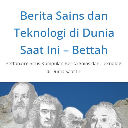
Skip
Berita Sains dan
to
content
Teknologi di Dunia
Saat Ini – Bettah
Bettah.org Situs Kumpulan Berita Sains dan Teknologi
di Dunia Saat Ini