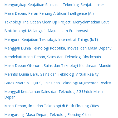
Mengungkap Keajaiban Sains dan Teknologi Senjata Laser
Masa Depan, Peran Penting Artificial Intelligence (AI)
Teknologi The Ocean Clean Up Project, Menyelamatkan Laut
Bioteknologi, Melangkah Maju dalam Era Inovasi
Mengurai Keajaiban Teknologi, Internet of Things (IoT)
Menggali Dunia Teknologi Robotika, Inovasi dan Masa Depanv
Mendekati Masa Depan, Sains dan Teknologi Blockchain
Masa Depan Otonom, Sains dan Teknologi Kendaraan Mandiri
Merintis Dunia Baru, Sains dan Teknologi Virtual Reality
Batas Nyata & Digital, Sains dan Teknologi Augmented Reality
Menggali Kedalaman Sains dan Teknologi 5G Untuk Masa
Depan
Masa Depan, Ilmu dan Teknologi di Balik Floating Cities
Mengarungi Masa Depan, Teknologi Floating Cities