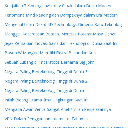
Keajaiban Teknologi Invisibility Cloak dalam Dunia Modern
Fenomena Mind Reading dan Dampaknya dalam Era Modern
Mengenal Lebih Dekat 4D Technology, Dimensi Baru Teknologi
Menggali Kecerdasan Buatan, Meretas Potensi Masa Depan
Jejak Kemajuan Inovasi Sains dan Teknologi di Dunia Saat Ini
Boson W Mungkin Memiliki Ekstra Besar dan Kuat.
Sebuah Lubang di Triceratops Bernama Big John
Negara Paling Berteknologi Tinggi di Dunia 3
Negara Paling Berteknologi Tinggi di Dunia 2
Negara Paling Berteknologi Tinggi di Dunia
Inilah Bidang Utama Ilmu Lingkungan Saat Ini
Mengapa Awan Venus Sangat Aneh? Inilah Penjelasannya
VPN Dalam Penggunaan Internet di Tahun Ini