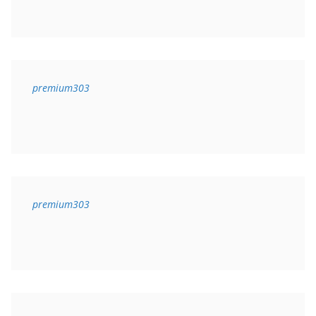
premium303
premium303