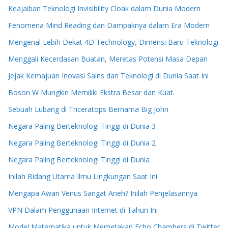
Keajaiban Teknologi Invisibility Cloak dalam Dunia Modern
Fenomena Mind Reading dan Dampaknya dalam Era Modern
Mengenal Lebih Dekat 4D Technology, Dimensi Baru Teknologi
Menggali Kecerdasan Buatan, Meretas Potensi Masa Depan
Jejak Kemajuan Inovasi Sains dan Teknologi di Dunia Saat Ini
Boson W Mungkin Memiliki Ekstra Besar dan Kuat.
Sebuah Lubang di Triceratops Bernama Big John
Negara Paling Berteknologi Tinggi di Dunia 3
Negara Paling Berteknologi Tinggi di Dunia 2
Negara Paling Berteknologi Tinggi di Dunia
Inilah Bidang Utama Ilmu Lingkungan Saat Ini
Mengapa Awan Venus Sangat Aneh? Inilah Penjelasannya
VPN Dalam Penggunaan Internet di Tahun Ini
Model Matematika untuk Memetakan Echo Chambers di Twitter