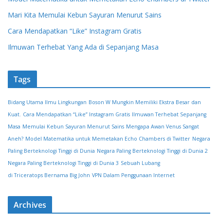
Mari Kita Memulai Kebun Sayuran Menurut Sains
Cara Mendapatkan “Like” Instagram Gratis
Ilmuwan Terhebat Yang Ada di Sepanjang Masa
Tags
Bidang Utama Ilmu Lingkungan
Boson W Mungkin Memiliki Ekstra Besar dan
Kuat.
Cara Mendapatkan “Like” Instagram Gratis
Ilmuwan Terhebat Sepanjang
Masa
Memulai Kebun Sayuran Menurut Sains
Mengapa Awan Venus Sangat
Aneh?
Model Matematika untuk Memetakan Echo Chambers di Twitter
Negara
Paling Berteknologi Tinggi di Dunia
Negara Paling Berteknologi Tinggi di Dunia 2
Negara Paling Berteknologi Tinggi di Dunia 3
Sebuah Lubang
di Triceratops Bernama Big John
VPN Dalam Penggunaan Internet
Archives