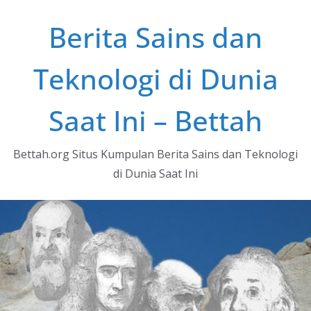
Skip
Berita Sains dan
to
content
Teknologi di Dunia
Saat Ini – Bettah
Bettah.org Situs Kumpulan Berita Sains dan Teknologi
di Dunia Saat Ini