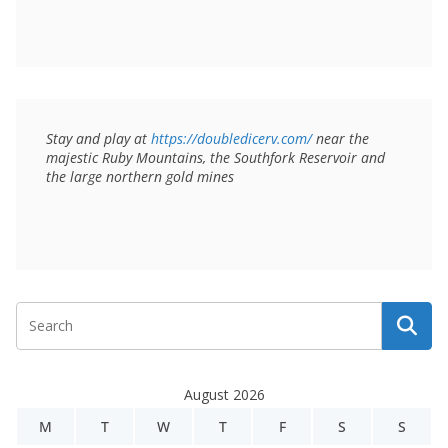
Stay and play at 
https://doubledicerv.com/
 near the 
majestic Ruby Mountains, the Southfork Reservoir and 
the large northern gold mines
August 2026
M
T
W
T
F
S
S