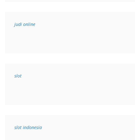
judi online
slot
slot indonesia