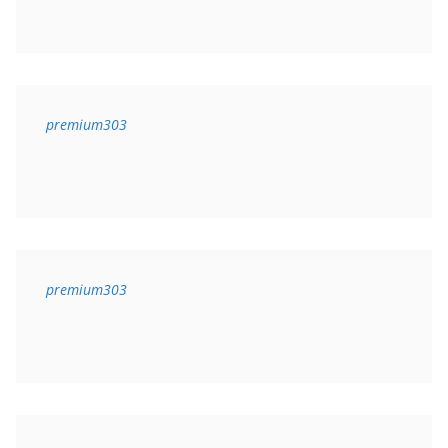
premium303
premium303