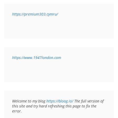
https://premium303.cymru/
https://www.1947london.com
Welcome to my blog 
https://bloog.io/
 The full version of 
this site and try hard refreshing this page to fix the 
error.