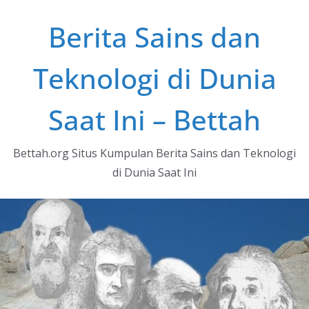
Skip
Berita Sains dan
to
content
Teknologi di Dunia
Saat Ini – Bettah
Bettah.org Situs Kumpulan Berita Sains dan Teknologi
di Dunia Saat Ini