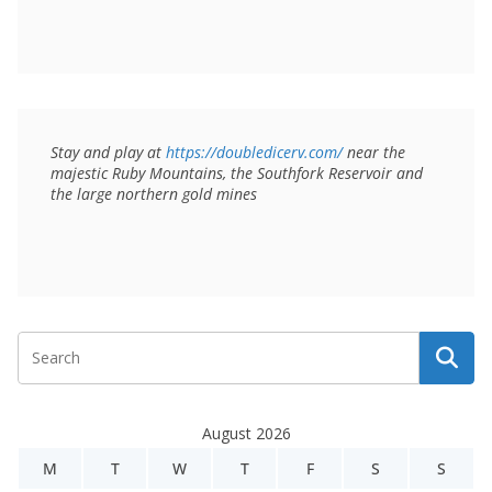
Stay and play at 
https://doubledicerv.com/
 near the 
majestic Ruby Mountains, the Southfork Reservoir and 
the large northern gold mines
August 2026
M
T
W
T
F
S
S