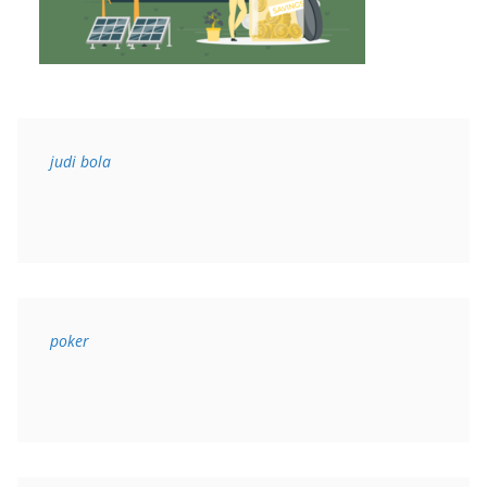
judi bola
poker